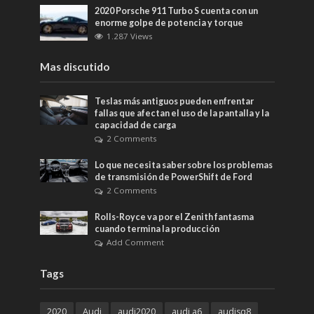
2020 Porsche 911 Turbo S cuenta con un
enorme golpe de potencia y torque
1.287 Views
Mas discutido
Teslas más antiguos pueden enfrentar
fallas que afectan el uso de la pantalla y la
capacidad de carga
2 Comments
Lo que necesita saber sobre los problemas
de transmisión de PowerShift de Ford
2 Comments
Rolls-Royce va por el Zenith fantasma
cuando termina la producción
Add Comment
Tags
2020
Audi
audi2020
audi a6
audisq8