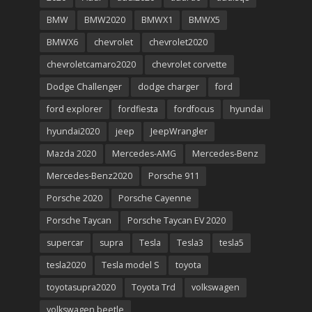
BMW
BMW2020
BMWX1
BMWX5
BMWX6
chevrolet
chevrolet2020
chevroletcamaro2020
chevrolet corvette
Dodge Challenger
dodge charger
ford
ford explorer
fordfiesta
fordfocus
hyundai
hyundai2020
jeep
JeepWrangler
Mazda 2020
Mercedes-AMG
Mercedes-Benz
Mercedes-Benz2020
Porsche 911
Porsche 2020
Porsche Cayenne
Porsche Taycan
Porsche Taycan EV 2020
supercar
supra
Tesla
Tesla3
tesla5
tesla2020
Tesla model S
toyota
toyotasupra2020
Toyota Trd
volkswagen
volkswagen beetle