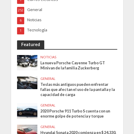
1
General
252
Noticias
6
Tecnología
1
Featured
NOTICIAS
La nueva Porsche Cayenne Turbo GT
Minivan de la familia Zuckerberg
GENERAL
Teslas más antiguos pueden enfrentar
fallas que afectan el uso de la pantalla y la
capacidad de carga
GENERAL
2020 Porsche 911 Turbo S cuenta con un
enorme golpe de potencia y torque
GENERAL
Hyundai Sonata 2020 comienza en $ 24,330,