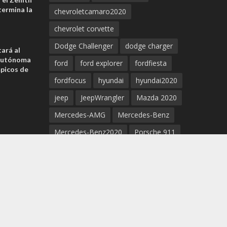
ermina la
chevroletcamaro2020
chevrolet corvette
Dodge Challenger
dodge charger
ará al
 autónoma
ford
ford explorer
fordfiesta
mpicos de
fordfocus
hyundai
hyundai2020
jeep
JeepWrangler
Mazda 2020
Mercedes-AMG
Mercedes-Benz
Mercedes-Benz2020
Porsche 911
Porsche 2020
Porsche Cayenne
Porsche Taycan
Porsche Taycan EV 2020
supercar
supra
Tesla
Tesla3
tesla5
tesla2020
Tesla model S
toyota