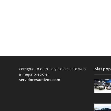
Consigue to dominio y alojamiento web
Mas pop
al mejor precio en
servidoresactivos.com