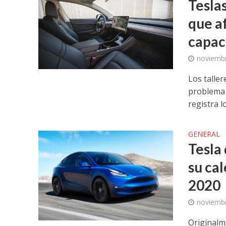
Tesla
que af
capac
noviembr
Los taller
problema 
registra lo
GENERAL
Tesla
su cal
2020
noviembr
Originalm