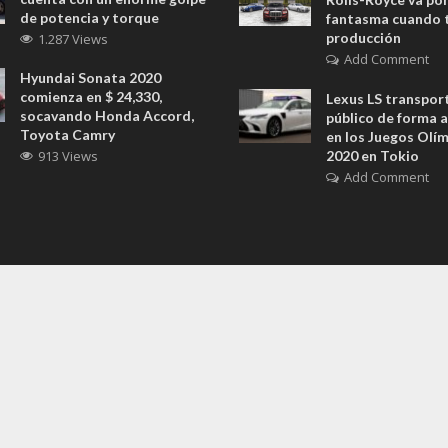
de potencia y torque
fantasma cuando t
producción
1.287 Views
Add Comment
Hyundai Sonata 2020
comienza en $ 24,330,
Lexus LS transport
socavando Honda Accord,
público de forma
Toyota Camry
en los Juegos Olí
913 Views
2020 en Tokio
Add Comment