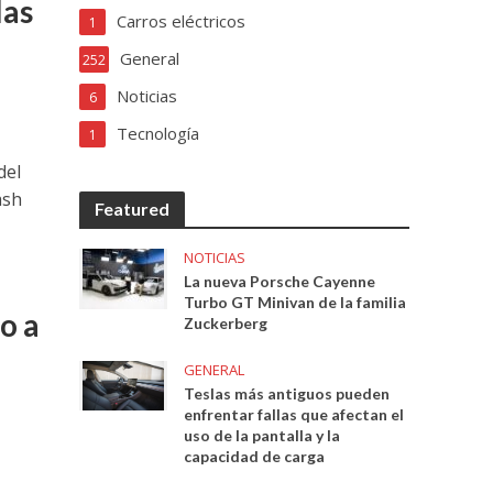
las
Carros eléctricos
1
General
252
Noticias
6
Tecnología
1
del
ash
Featured
NOTICIAS
La nueva Porsche Cayenne
Turbo GT Minivan de la familia
o a
Zuckerberg
GENERAL
Teslas más antiguos pueden
enfrentar fallas que afectan el
uso de la pantalla y la
capacidad de carga