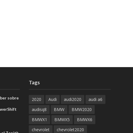
Tags
aber sobre
2020
Audi
audi2020
audi a6
werShift
audisq8
BMW
BMW2020
BMWX1
BMWX5
BMWX6
chevrolet
chevrolet2020
 el Zenith