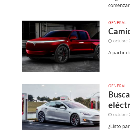
comenzarí
GENERAL
Camio
octubre 
A partir d
GENERAL
Busca
eléct
octubre 
¿Listo pa