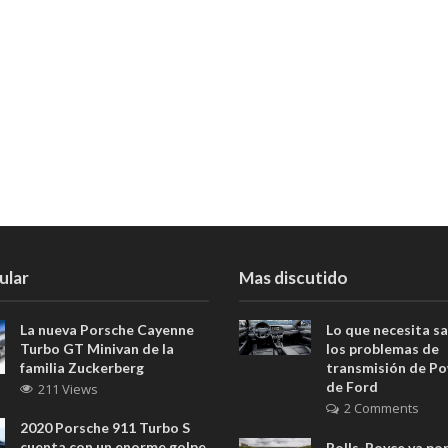
ular
Mas discutido
La nueva Porsche Cayenne
Lo que necesita s
Turbo GT Minivan de la
los problemas de
familia Zuckerberg
transmisión de Po
de Ford
211 Views
2 Comments
2020 Porsche 911 Turbo S
cuenta con un enorme golpe
Rolls-Royce va por