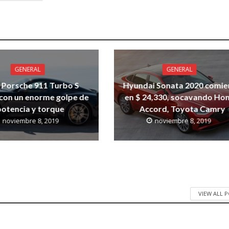
GENERAL
GENERAL
 Porsche 911 Turbo S
Hyundai Sonata 2020 comie
con un enorme golpe de
en $ 24,330, socavando Ho
potencia y torque
Accord, Toyota Camry
noviembre 8, 2019
noviembre 8, 2019
VIEW ALL 