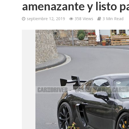
amenazante y listo pa
septiembre 12, 2019
358 Views
3 Min Read