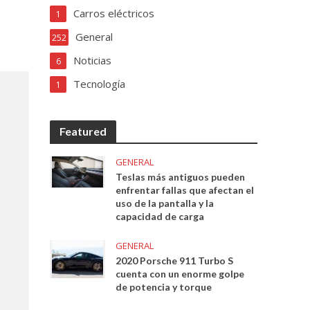
Carros eléctricos
1
General
252
Noticias
6
Tecnología
1
Featured
GENERAL
Teslas más antiguos pueden
enfrentar fallas que afectan el
uso de la pantalla y la
capacidad de carga
GENERAL
2020 Porsche 911 Turbo S
cuenta con un enorme golpe
de potencia y torque