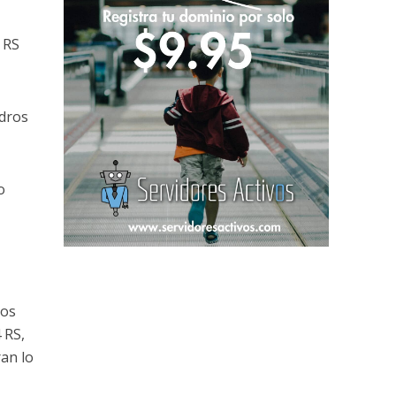
 RS
ndros
o
tos
 RS,
an lo