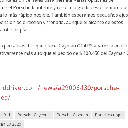
ue el Porsche lo intente y recorte algo de peso siempre qu
ea lo más rápido posible. También esperamos pequeños ajus
nsión de dirección y frenado, aunque el alcance de estos
 fotos espía.
s expectativas, busque que el Cayman GT4 RS aparezca en el 
cativamente más alto que el pedido de $ 100,450 del Cayman
anddriver.com/news/a29006430/porsche-
ied/
he 911
Porsche Cayenne
Porsche Cayman
Porsche cuope
can EV 2020