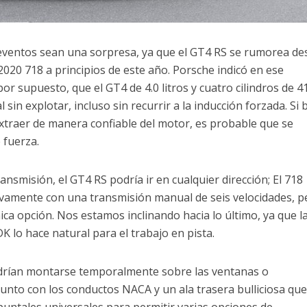
ventos sean una sorpresa, ya que el GT4 RS se rumorea de
020 718 a principios de este año. Porsche indicó en ese
r supuesto, que el GT4 de 4.0 litros y cuatro cilindros de 4
 sin explotar, incluso sin recurrir a la inducción forzada. Si 
xtraer de manera confiable del motor, es probable que se
 fuerza.
ansmisión, el GT4 RS podría ir en cualquier dirección; El 718
vamente con una transmisión manual de seis velocidades, p
a opción. Nos estamos inclinando hacia lo último, ya que l
DK lo hace natural para el trabajo en pista.
podrían montarse temporalmente sobre las ventanas o
unto con los conductos NACA y un ala trasera bulliciosa qu
untales universales para permitir varias opciones de