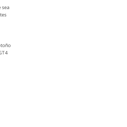
e sea
tes
otoño
 GT4