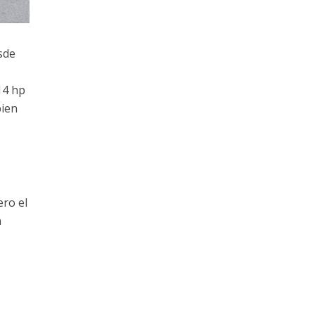
sde
14 hp
bien
ero el
a
e