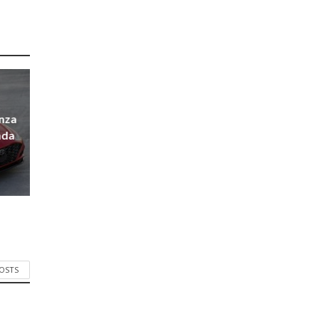
nza
nda
POSTS