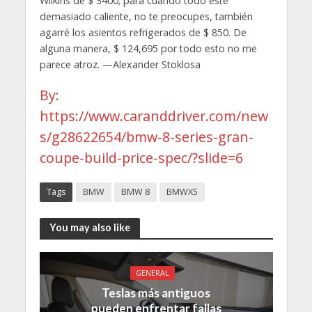
Wilkins de $ 3400; para cuando todo esté
demasiado caliente, no te preocupes, también
agarré los asientos refrigerados de $ 850. De
alguna manera, $ 124,695 por todo esto no me
parece atroz. —Alexander Stoklosa
By:
https://www.caranddriver.com/new
s/g28622654/bmw-8-series-gran-
coupe-build-price-spec/?slide=6
Tags
BMW
BMW 8
BMWX5
You may also like
GENERAL
Teslas más antiguos
pueden enfrentar fallas