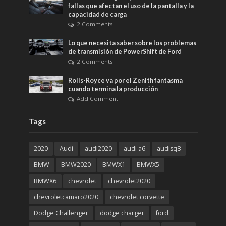
fallas que afectan el uso de la pantalla y la
capacidad de carga
2 Comments
Lo que necesita saber sobre los problemas
de transmisión de PowerShift de Ford
2 Comments
Rolls-Royce va por el Zenith fantasma
cuando termina la producción
Add Comment
Tags
2020
Audi
audi2020
audi a6
audisq8
BMW
BMW2020
BMWX1
BMWX5
BMWX6
chevrolet
chevrolet2020
chevroletcamaro2020
chevrolet corvette
Dodge Challenger
dodge charger
ford