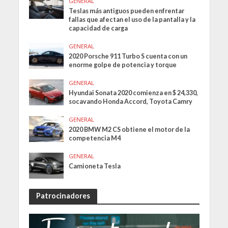
GENERAL
Teslas más antiguos pueden enfrentar
fallas que afectan el uso de la pantalla y la
capacidad de carga
GENERAL
2020 Porsche 911 Turbo S cuenta con un
enorme golpe de potencia y torque
GENERAL
Hyundai Sonata 2020 comienza en $ 24,330,
socavando Honda Accord, Toyota Camry
GENERAL
2020 BMW M2 CS obtiene el motor de la
competencia M4
GENERAL
Camioneta Tesla
Patrocinadores