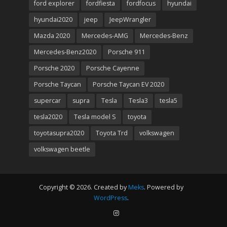
ford explorer
fordfiesta
fordfocus
hyundai
hyundai2020
jeep
JeepWrangler
Mazda 2020
Mercedes-AMG
Mercedes-Benz
Mercedes-Benz2020
Porsche 911
Porsche 2020
Porsche Cayenne
Porsche Taycan
Porsche Taycan EV 2020
supercar
supra
Tesla
Tesla3
tesla5
tesla2020
Tesla model S
toyota
toyotasupra2020
Toyota Trd
volkswagen
volkswagen beetle
Copyright © 2026. Created by
Meks
. Powered by
WordPress
.