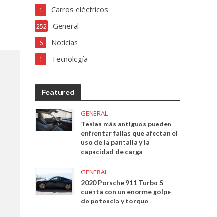
Carros eléctricos
1
General
252
Noticias
6
Tecnología
1
Featured
GENERAL
Teslas más antiguos pueden
enfrentar fallas que afectan el
uso de la pantalla y la
capacidad de carga
GENERAL
2020 Porsche 911 Turbo S
cuenta con un enorme golpe
de potencia y torque