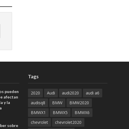
Tags
uos pueden
2020
Audi
audi2020
audi a6
ue afectan
a y la
audisq8
BMW
BMW2020
a
BMWX1
BMWX5
BMWX6
chevrolet
chevrolet2020
aber sobre