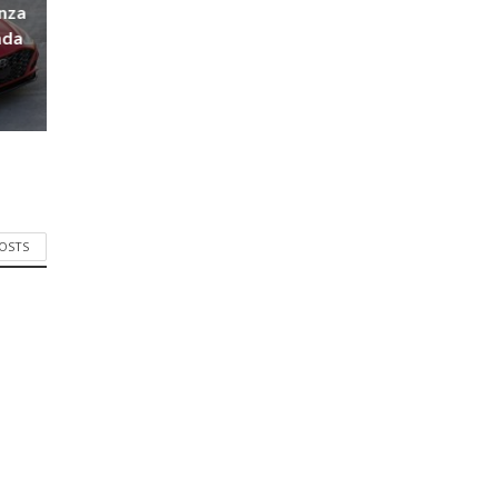
nza
nda
POSTS