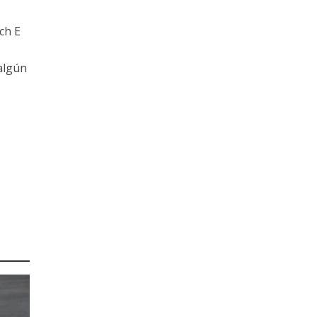
ach E
algún