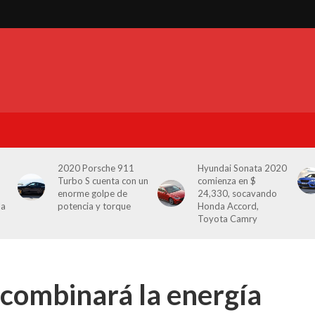
2020 Porsche 911
Hyundai Sonata 2020
Turbo S cuenta con un
comienza en $
enorme golpe de
24,330, socavando
la
potencia y torque
Honda Accord,
Toyota Camry
combinará la energía