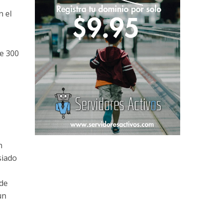
n el
e 300
n
siado
 de
un