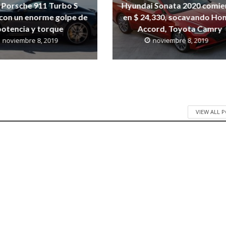
 Porsche 911 Turbo S
Hyundai Sonata 2020 comie
con un enorme golpe de
en $ 24,330, socavando Ho
potencia y torque
Accord, Toyota Camry
noviembre 8, 2019
noviembre 8, 2019
VIEW ALL 