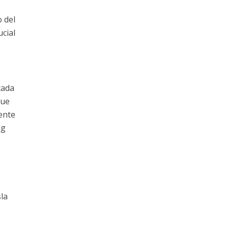
 del
cial
cada
que
ente
ng
n
sla