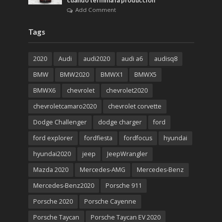
cuando termina la producción
Add Comment
Tags
2020
Audi
audi2020
audi a6
audisq8
BMW
BMW2020
BMWX1
BMWX5
BMWX6
chevrolet
chevrolet2020
chevroletcamaro2020
chevrolet corvette
Dodge Challenger
dodge charger
ford
ford explorer
fordfiesta
fordfocus
hyundai
hyundai2020
jeep
JeepWrangler
Mazda 2020
Mercedes-AMG
Mercedes-Benz
Mercedes-Benz2020
Porsche 911
Porsche 2020
Porsche Cayenne
Porsche Taycan
Porsche Taycan EV 2020