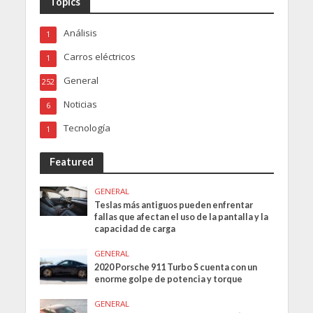
Topics
Análisis
1
Carros eléctricos
1
General
252
Noticias
6
Tecnología
1
Featured
GENERAL
Teslas más antiguos pueden enfrentar
fallas que afectan el uso de la pantalla y la
capacidad de carga
GENERAL
2020 Porsche 911 Turbo S cuenta con un
enorme golpe de potencia y torque
GENERAL