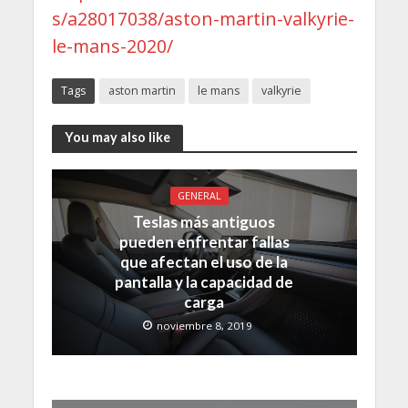
s/a28017038/aston-martin-valkyrie-
le-mans-2020/
Tags
aston martin
le mans
valkyrie
You may also like
GENERAL
Teslas más antiguos
pueden enfrentar fallas
que afectan el uso de la
pantalla y la capacidad de
carga
noviembre 8, 2019