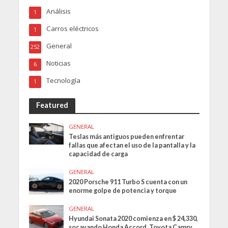
Análisis
1
Carros eléctricos
1
General
252
Noticias
6
Tecnología
1
Featured
GENERAL
Teslas más antiguos pueden enfrentar
fallas que afectan el uso de la pantalla y la
capacidad de carga
GENERAL
2020 Porsche 911 Turbo S cuenta con un
enorme golpe de potencia y torque
GENERAL
Hyundai Sonata 2020 comienza en $ 24,330,
socavando Honda Accord, Toyota Camry