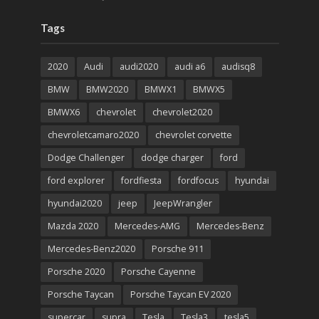
Tags
2020
Audi
audi2020
audi a6
audisq8
BMW
BMW2020
BMWX1
BMWX5
BMWX6
chevrolet
chevrolet2020
chevroletcamaro2020
chevrolet corvette
Dodge Challenger
dodge charger
ford
ford explorer
fordfiesta
fordfocus
hyundai
hyundai2020
jeep
JeepWrangler
Mazda 2020
Mercedes-AMG
Mercedes-Benz
Mercedes-Benz2020
Porsche 911
Porsche 2020
Porsche Cayenne
Porsche Taycan
Porsche Taycan EV 2020
supercar
supra
Tesla
Tesla3
tesla5