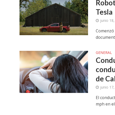
Robot
Tesla
junio 18
Comenzó c
document
GENERAL
Condu
condu
de Ca
junio 17
El conduc
mph en el