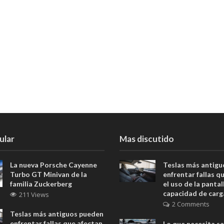
ular
Mas discutido
La nueva Porsche Cayenne
Teslas más antig
Turbo GT Minivan de la
enfrentar fallas q
familia Zuckerberg
el uso de la pantall
capacidad de carg
211 Views
2 Comments
Teslas más antiguos pueden
enfrentar fallas que afectan
Lo que necesita s