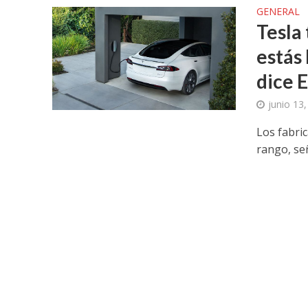
GENERAL
Tesla
estás
dice 
junio 13
Los fabri
rango, se