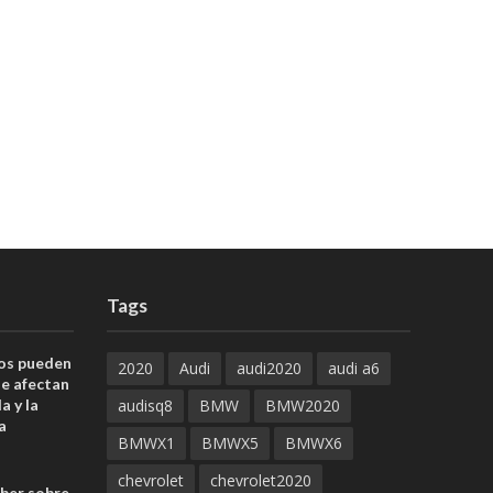
Tags
uos pueden
2020
Audi
audi2020
audi a6
ue afectan
a y la
audisq8
BMW
BMW2020
a
BMWX1
BMWX5
BMWX6
chevrolet
chevrolet2020
aber sobre