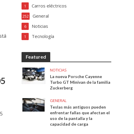
Carros eléctricos
1
General
252
Noticias
6
stá
Tecnología
1
Featured
NOTICIAS
La nueva Porsche Cayenne
05
Turbo GT Minivan de la familia
Zuckerberg
GENERAL
Teslas más antiguos pueden
enfrentar fallas que afectan el
65
uso de la pantalla y la
capacidad de carga