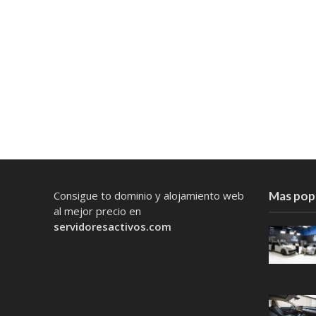
Consigue to dominio y alojamiento web
Mas pop
al mejor precio en
servidoresactivos.com