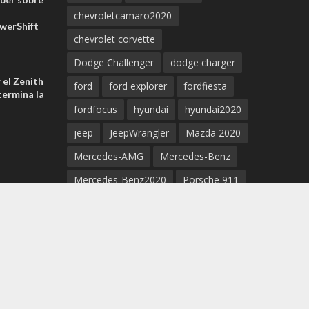
chevroletcamaro2020
werShift
chevrolet corvette
Dodge Challenger
dodge charger
 el Zenith
ford
ford explorer
fordfiesta
ermina la
fordfocus
hyundai
hyundai2020
jeep
JeepWrangler
Mazda 2020
Mercedes-AMG
Mercedes-Benz
Mercedes-Benz2020
Porsche 911
Porsche 2020
Porsche Cayenne
Porsche Taycan
Porsche Taycan EV 2020
supercar
supra
Tesla
Tesla3
tesla5
tesla2020
Tesla model S
toyota