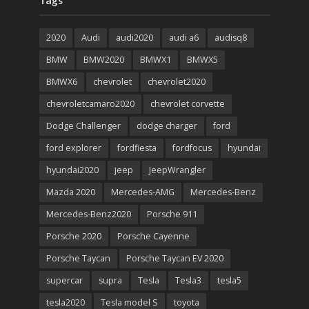
Tags
2020
Audi
audi2020
audi a6
audisq8
BMW
BMW2020
BMWX1
BMWX5
BMWX6
chevrolet
chevrolet2020
chevroletcamaro2020
chevrolet corvette
Dodge Challenger
dodge charger
ford
ford explorer
fordfiesta
fordfocus
hyundai
hyundai2020
jeep
JeepWrangler
Mazda 2020
Mercedes-AMG
Mercedes-Benz
Mercedes-Benz2020
Porsche 911
Porsche 2020
Porsche Cayenne
Porsche Taycan
Porsche Taycan EV 2020
supercar
supra
Tesla
Tesla3
tesla5
tesla2020
Tesla model S
toyota