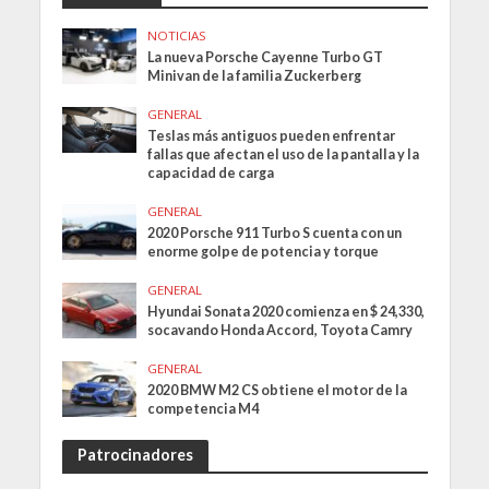
NOTICIAS
La nueva Porsche Cayenne Turbo GT
Minivan de la familia Zuckerberg
GENERAL
Teslas más antiguos pueden enfrentar
fallas que afectan el uso de la pantalla y la
capacidad de carga
GENERAL
2020 Porsche 911 Turbo S cuenta con un
enorme golpe de potencia y torque
GENERAL
Hyundai Sonata 2020 comienza en $ 24,330,
socavando Honda Accord, Toyota Camry
GENERAL
2020 BMW M2 CS obtiene el motor de la
competencia M4
Patrocinadores