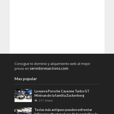
Consigue to dominio y alojamiento web al mejor
precio en
servidoresactivos.com
Mas popular
La nueva Porsche Cayenne Turbo GT
Minivan de la familia Zuckerberg
211 Views
Teslas más antiguos pueden enfrentar