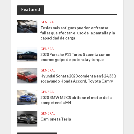
Featured
GENERAL
Teslas más antiguos pueden enfrentar
fallas que afectan el uso de la pantalla y la
capacidad de carga
GENERAL
2020 Porsche 911 Turbo S cuenta con un
enorme golpe de potencia y torque
GENERAL
Hyundai Sonata 2020 comienza en $ 24,330,
socavando Honda Accord, Toyota Camry
GENERAL
2020 BMW M2 CS obtiene el motor de la
competencia M4
GENERAL
Camioneta Tesla