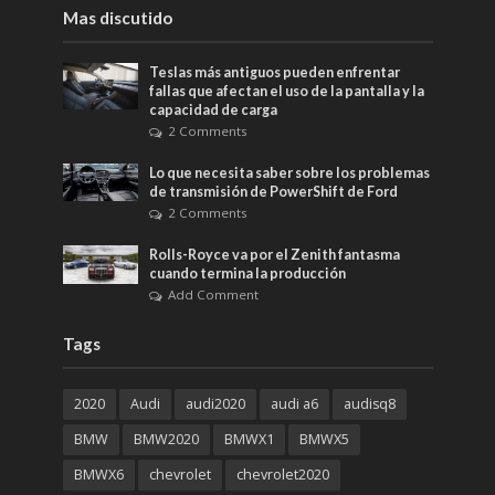
Mas discutido
Teslas más antiguos pueden enfrentar
fallas que afectan el uso de la pantalla y la
capacidad de carga
2 Comments
Lo que necesita saber sobre los problemas
de transmisión de PowerShift de Ford
2 Comments
Rolls-Royce va por el Zenith fantasma
cuando termina la producción
Add Comment
Tags
2020
Audi
audi2020
audi a6
audisq8
BMW
BMW2020
BMWX1
BMWX5
BMWX6
chevrolet
chevrolet2020