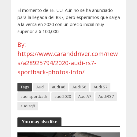
El momento de EE. UU. Aún no se ha anunciado
para la llegada del RS7, pero esperamos que salga
a la venta en 2020 con un precio inicial muy
superior a $ 100,000.
By:
https://www.caranddriver.com/new
s/a28925794/2020-audi-rs7-
sportback-photos-info/
Tags
Audi
audi a6
Audi S6
Audi S7
audi sportback
audi2020
AudiA7
AudiRS7
audisq8
You may also like