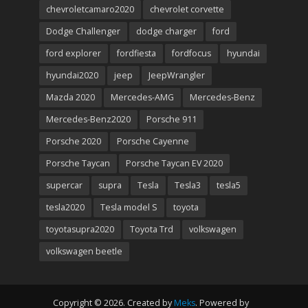
chevroletcamaro2020
chevrolet corvette
Dodge Challenger
dodge charger
ford
ford explorer
fordfiesta
fordfocus
hyundai
hyundai2020
jeep
JeepWrangler
Mazda 2020
Mercedes-AMG
Mercedes-Benz
Mercedes-Benz2020
Porsche 911
Porsche 2020
Porsche Cayenne
Porsche Taycan
Porsche Taycan EV 2020
supercar
supra
Tesla
Tesla3
tesla5
tesla2020
Tesla model S
toyota
toyotasupra2020
Toyota Trd
volkswagen
volkswagen beetle
Copyright © 2026. Created by
Meks
. Powered by