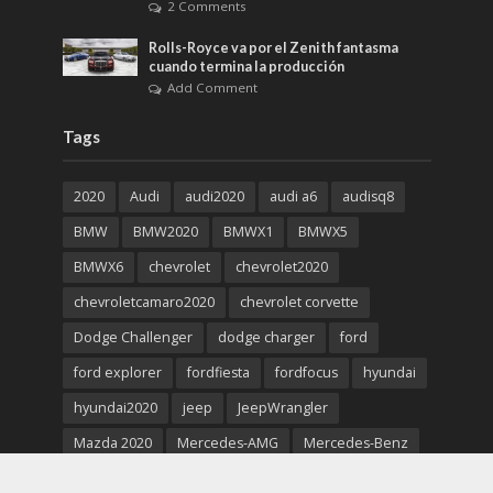
2 Comments
Rolls-Royce va por el Zenith fantasma
cuando termina la producción
Add Comment
Tags
2020
Audi
audi2020
audi a6
audisq8
BMW
BMW2020
BMWX1
BMWX5
BMWX6
chevrolet
chevrolet2020
chevroletcamaro2020
chevrolet corvette
Dodge Challenger
dodge charger
ford
ford explorer
fordfiesta
fordfocus
hyundai
hyundai2020
jeep
JeepWrangler
Mazda 2020
Mercedes-AMG
Mercedes-Benz
Mercedes-Benz2020
Porsche 911