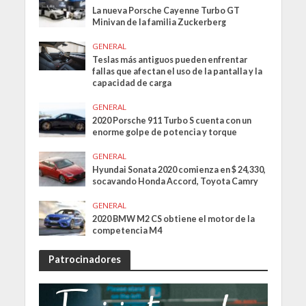
La nueva Porsche Cayenne Turbo GT
Minivan de la familia Zuckerberg
GENERAL
Teslas más antiguos pueden enfrentar
fallas que afectan el uso de la pantalla y la
capacidad de carga
GENERAL
2020 Porsche 911 Turbo S cuenta con un
enorme golpe de potencia y torque
GENERAL
Hyundai Sonata 2020 comienza en $ 24,330,
socavando Honda Accord, Toyota Camry
GENERAL
2020 BMW M2 CS obtiene el motor de la
competencia M4
Patrocinadores