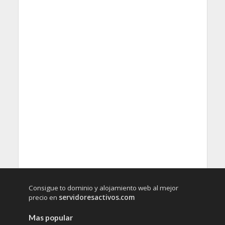
Consigue to dominio y alojamiento web al mejor
precio en
servidoresactivos.com
Mas popular