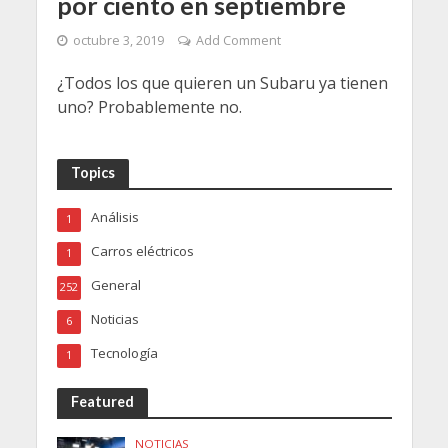
por ciento en septiembre
octubre 3, 2019
Add Comment
¿Todos los que quieren un Subaru ya tienen
uno? Probablemente no.
Topics
Análisis
1
Carros eléctricos
1
General
252
Noticias
6
Tecnología
1
Featured
NOTICIAS