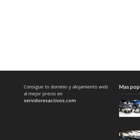
Consigue to dominio y alojamiento web
Mas pop
al mejor precio en
servidoresactivos.com