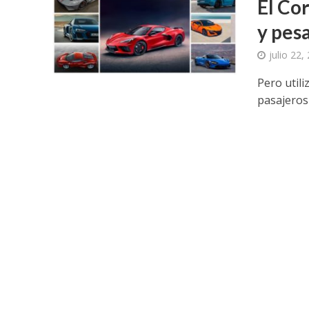
El Co
y pes
julio 22,
Pero util
pasajeros