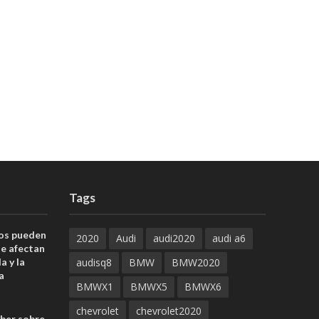
Tags
uos pueden
2020
Audi
audi2020
audi a6
ue afectan
a y la
audisq8
BMW
BMW2020
a
BMWX1
BMWX5
BMWX6
chevrolet
chevrolet2020
aber sobre