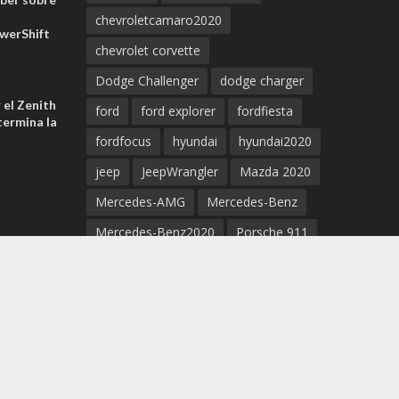
chevroletcamaro2020
werShift
chevrolet corvette
Dodge Challenger
dodge charger
 el Zenith
ford
ford explorer
fordfiesta
ermina la
fordfocus
hyundai
hyundai2020
jeep
JeepWrangler
Mazda 2020
Mercedes-AMG
Mercedes-Benz
Mercedes-Benz2020
Porsche 911
Porsche 2020
Porsche Cayenne
Porsche Taycan
Porsche Taycan EV 2020
supercar
supra
Tesla
Tesla3
tesla5
tesla2020
Tesla model S
toyota