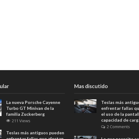
ular
Mas discutido
La nueva Porsche Cayenne
Teslas más antig
Turbo GT Minivan de la
enfrentar fallas q
familia Zuckerberg
el uso de la pantall
capacidad de carg
211 Views
2 Comments
Teslas más antiguos pueden
enfrentar fallas que afectan
Lo que necesita s