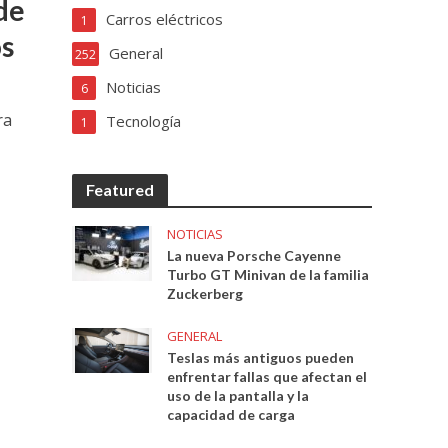
de
Carros eléctricos
1
os
General
252
Noticias
6
ra
Tecnología
1
Featured
NOTICIAS
La nueva Porsche Cayenne
Turbo GT Minivan de la familia
Zuckerberg
GENERAL
Teslas más antiguos pueden
enfrentar fallas que afectan el
uso de la pantalla y la
capacidad de carga