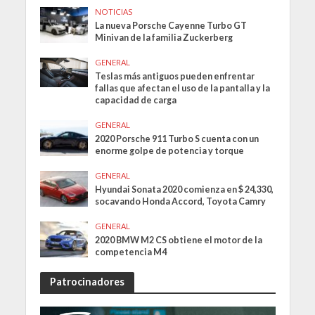
NOTICIAS
La nueva Porsche Cayenne Turbo GT
Minivan de la familia Zuckerberg
GENERAL
Teslas más antiguos pueden enfrentar
fallas que afectan el uso de la pantalla y la
capacidad de carga
GENERAL
2020 Porsche 911 Turbo S cuenta con un
enorme golpe de potencia y torque
GENERAL
Hyundai Sonata 2020 comienza en $ 24,330,
socavando Honda Accord, Toyota Camry
GENERAL
2020 BMW M2 CS obtiene el motor de la
competencia M4
Patrocinadores