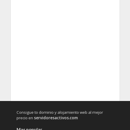
Consigue to dominio y alojamiento web al mejor
precio en
servidoresactivos.com
Mas popular