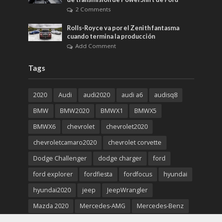
2 Comments
Rolls-Royce va por el Zenith fantasma
cuando termina la producción
Add Comment
Tags
2020
Audi
audi2020
audi a6
audisq8
BMW
BMW2020
BMWX1
BMWX5
BMWX6
chevrolet
chevrolet2020
chevroletcamaro2020
chevrolet corvette
Dodge Challenger
dodge charger
ford
ford explorer
fordfiesta
fordfocus
hyundai
hyundai2020
jeep
JeepWrangler
Mazda 2020
Mercedes-AMG
Mercedes-Benz
Mercedes-Benz2020
Porsche 911