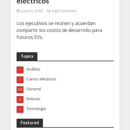
eléctricos
junio 6, 2019
Add Comment
Los ejecutivos se reúnen y acuerdan
compartir los costos de desarrollo para
futuros EVs.
Topics
Análisis
1
Carros eléctricos
1
General
252
Noticias
6
Tecnología
1
Featured