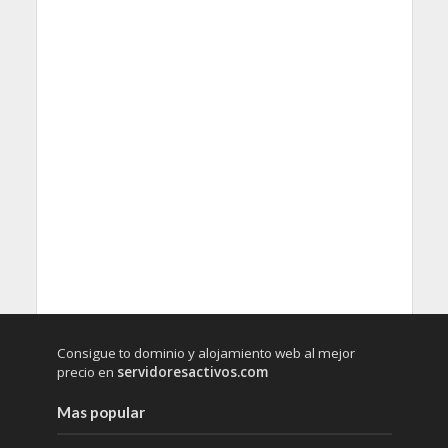
Consigue to dominio y alojamiento web al mejor
precio en
servidoresactivos.com
Mas popular