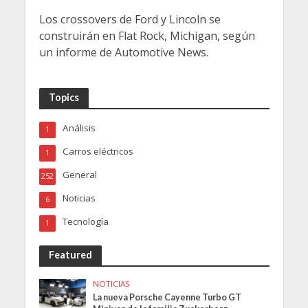
Los crossovers de Ford y Lincoln se
construirán en Flat Rock, Michigan, según
un informe de Automotive News.
Topics
Análisis
1
Carros eléctricos
1
General
252
Noticias
6
Tecnología
1
Featured
NOTICIAS
La nueva Porsche Cayenne Turbo GT