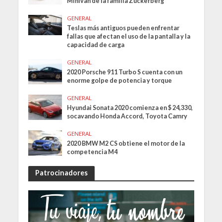
Minivan de la familia Zuckerberg
GENERAL
Teslas más antiguos pueden enfrentar
fallas que afectan el uso de la pantalla y la
capacidad de carga
GENERAL
2020 Porsche 911 Turbo S cuenta con un
enorme golpe de potencia y torque
GENERAL
Hyundai Sonata 2020 comienza en $ 24,330,
socavando Honda Accord, Toyota Camry
GENERAL
2020 BMW M2 CS obtiene el motor de la
competencia M4
Patrocinadores