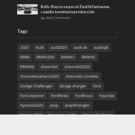
Rolls-Royce va por el Zenith fantasma
cuando termina la producción
Add Comment
Tags
2020
Audi
audi2020
audi a6
audisq8
BMW
BMW2020
BMWX1
BMWX5
BMWX6
chevrolet
chevrolet2020
chevroletcamaro2020
chevrolet corvette
Dodge Challenger
dodge charger
ford
ford explorer
fordfiesta
fordfocus
hyundai
hyundai2020
jeep
JeepWrangler
Mazda 2020
Mercedes-AMG
Mercedes-Benz
Mercedes-Benz2020
Porsche 911
Porsche 2020
Porsche Cayenne