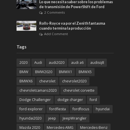
Lo que necesita saber sobre los problemas
de transmisión de PowerShift de Ford
2 Comments
Rolls-Royce va por el Zenith fantasma
cuando termina la producción
Add Comment
Tags
2020
Audi
audi2020
audi a6
audisq8
BMW
BMW2020
BMWX1
BMWX5
BMWX6
chevrolet
chevrolet2020
chevroletcamaro2020
chevrolet corvette
Dodge Challenger
dodge charger
ford
ford explorer
fordfiesta
fordfocus
hyundai
hyundai2020
jeep
JeepWrangler
Mazda 2020
Mercedes-AMG
Mercedes-Benz