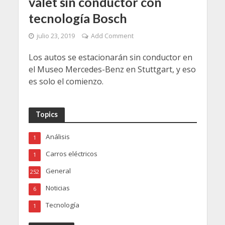
valet sin conductor con
tecnología Bosch
julio 23, 2019
Add Comment
Los autos se estacionarán sin conductor en
el Museo Mercedes-Benz en Stuttgart, y eso
es solo el comienzo.
Topics
Análisis
1
Carros eléctricos
1
General
252
Noticias
6
Tecnología
1