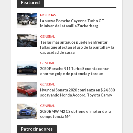
Featured
NOTICIAS
La nueva Porsche Cayenne Turbo GT
Minivan de la familia Zuckerberg
GENERAL
Teslas más antiguos pueden enfrentar
fallas que afectan el uso de la pantalla y la
capacidad de carga
GENERAL
2020 Porsche 911 Turbo S cuenta con un
enorme golpe de potencia y torque
GENERAL
Hyundai Sonata 2020 comienza en $ 24,330,
socavando Honda Accord, Toyota Camry
GENERAL
2020 BMW M2 CS obtiene el motor de la
competencia M4
Patrocinadores