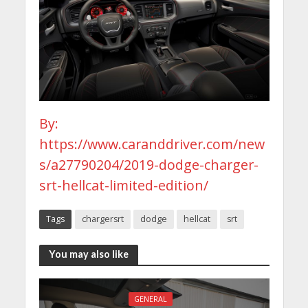
By:
https://www.caranddriver.com/new
s/a27790204/2019-dodge-charger-
srt-hellcat-limited-edition/
Tags
chargersrt
dodge
hellcat
srt
You may also like
GENERAL