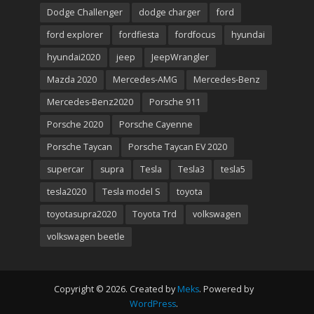
Dodge Challenger
dodge charger
ford
ford explorer
fordfiesta
fordfocus
hyundai
hyundai2020
jeep
JeepWrangler
Mazda 2020
Mercedes-AMG
Mercedes-Benz
Mercedes-Benz2020
Porsche 911
Porsche 2020
Porsche Cayenne
Porsche Taycan
Porsche Taycan EV 2020
supercar
supra
Tesla
Tesla3
tesla5
tesla2020
Tesla model S
toyota
toyotasupra2020
Toyota Trd
volkswagen
volkswagen beetle
Copyright © 2026. Created by
Meks
. Powered by
WordPress
.