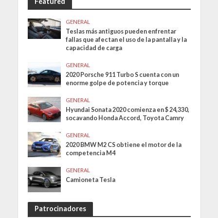
Featured
GENERAL
Teslas más antiguos pueden enfrentar
fallas que afectan el uso de la pantalla y la
capacidad de carga
GENERAL
2020 Porsche 911 Turbo S cuenta con un
enorme golpe de potencia y torque
GENERAL
Hyundai Sonata 2020 comienza en $ 24,330,
socavando Honda Accord, Toyota Camry
GENERAL
2020 BMW M2 CS obtiene el motor de la
competencia M4
GENERAL
Camioneta Tesla
Patrocinadores