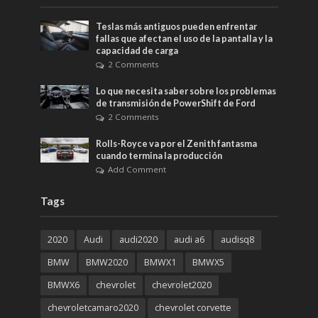
Teslas más antiguos pueden enfrentar
fallas que afectan el uso de la pantalla y la
capacidad de carga
2 Comments
Lo que necesita saber sobre los problemas
de transmisión de PowerShift de Ford
2 Comments
Rolls-Royce va por el Zenith fantasma
cuando termina la producción
Add Comment
Tags
2020
Audi
audi2020
audi a6
audisq8
BMW
BMW2020
BMWX1
BMWX5
BMWX6
chevrolet
chevrolet2020
chevroletcamaro2020
chevrolet corvette