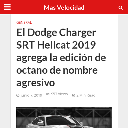
Mas Velocidad
GENERAL
El Dodge Charger
SRT Hellcat 2019
agrega la edición de
octano de nombre
agresivo
957 Views
junio 7, 2019
2 Min Read