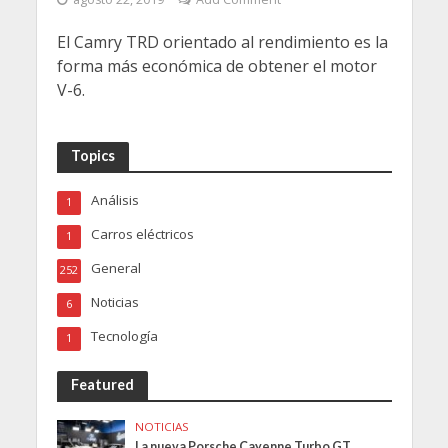
El Camry TRD orientado al rendimiento es la
forma más económica de obtener el motor
V-6.
Topics
Análisis
1
Carros eléctricos
1
General
252
Noticias
6
Tecnología
1
Featured
NOTICIAS
La nueva Porsche Cayenne Turbo GT