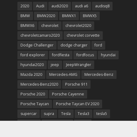
2020
Audi
audi2020
audi a6
audisq8
BMW
BMW2020
BMWX1
BMWX5
BMWX6
chevrolet
chevrolet2020
chevroletcamaro2020
chevrolet corvette
Dodge Challenger
dodge charger
ford
ford explorer
fordfiesta
fordfocus
hyundai
hyundai2020
jeep
JeepWrangler
Mazda 2020
Mercedes-AMG
Mercedes-Benz
Mercedes-Benz2020
Porsche 911
Porsche 2020
Porsche Cayenne
Porsche Taycan
Porsche Taycan EV 2020
supercar
supra
Tesla
Tesla3
tesla5
tesla2020
Tesla model S
toyota
toyotasupra2020
Toyota Trd
volkswagen