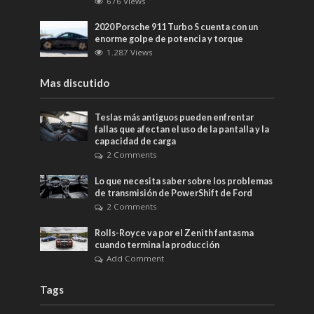
676 Views
2020 Porsche 911 Turbo S cuenta con un
enorme golpe de potencia y torque
1.287 Views
Mas discutido
Teslas más antiguos pueden enfrentar
fallas que afectan el uso de la pantalla y la
capacidad de carga
2 Comments
Lo que necesita saber sobre los problemas
de transmisión de PowerShift de Ford
2 Comments
Rolls-Royce va por el Zenith fantasma
cuando termina la producción
Add Comment
Tags