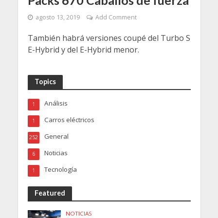
agosto 13, 2019
Add Comment
También habrá versiones coupé del Turbo S
E-Hybrid y del E-Hybrid menor.
Topics
Análisis
1
Carros eléctricos
1
General
252
Noticias
6
Tecnología
1
Featured
NOTICIAS