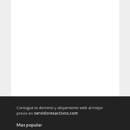
Consigue to dominio y alojamiento web al mejor
precio en
servidoresactivos.com
Mas popular