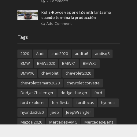
2 Comments
Rolls-Royce va por el Zenith fantasma
cuando termina la producción
Add Comment
Tags
2020
Audi
audi2020
audi a6
audisq8
BMW
BMW2020
BMWX1
BMWX5
BMWX6
chevrolet
chevrolet2020
chevroletcamaro2020
chevrolet corvette
Dodge Challenger
dodge charger
ford
ford explorer
fordfiesta
fordfocus
hyundai
hyundai2020
jeep
JeepWrangler
Mazda 2020
Mercedes-AMG
Mercedes-Benz
Mercedes-Benz2020
Porsche 911