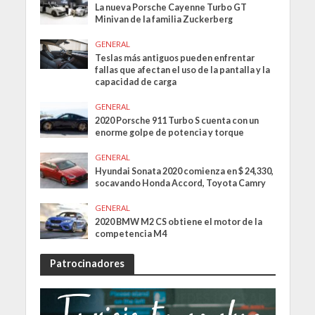
La nueva Porsche Cayenne Turbo GT
Minivan de la familia Zuckerberg
GENERAL
Teslas más antiguos pueden enfrentar
fallas que afectan el uso de la pantalla y la
capacidad de carga
GENERAL
2020 Porsche 911 Turbo S cuenta con un
enorme golpe de potencia y torque
GENERAL
Hyundai Sonata 2020 comienza en $ 24,330,
socavando Honda Accord, Toyota Camry
GENERAL
2020 BMW M2 CS obtiene el motor de la
competencia M4
Patrocinadores