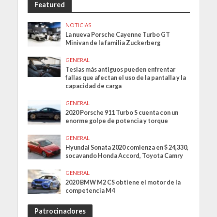
Featured
NOTICIAS
La nueva Porsche Cayenne Turbo GT
Minivan de la familia Zuckerberg
GENERAL
Teslas más antiguos pueden enfrentar
fallas que afectan el uso de la pantalla y la
capacidad de carga
GENERAL
2020 Porsche 911 Turbo S cuenta con un
enorme golpe de potencia y torque
GENERAL
Hyundai Sonata 2020 comienza en $ 24,330,
socavando Honda Accord, Toyota Camry
GENERAL
2020 BMW M2 CS obtiene el motor de la
competencia M4
Patrocinadores