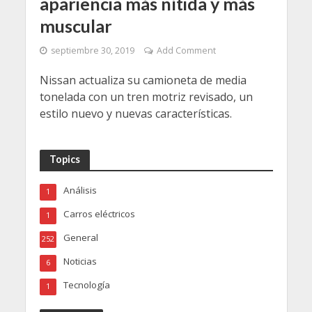
apariencia más nítida y más
muscular
septiembre 30, 2019
Add Comment
Nissan actualiza su camioneta de media
tonelada con un tren motriz revisado, un
estilo nuevo y nuevas características.
Topics
Análisis
1
Carros eléctricos
1
General
252
Noticias
6
Tecnología
1