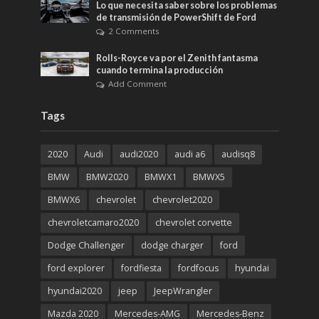
Lo que necesita saber sobre los problemas
de transmisión de PowerShift de Ford
2 Comments
Rolls-Royce va por el Zenith fantasma
cuando termina la producción
Add Comment
Tags
2020
Audi
audi2020
audi a6
audisq8
BMW
BMW2020
BMWX1
BMWX5
BMWX6
chevrolet
chevrolet2020
chevroletcamaro2020
chevrolet corvette
Dodge Challenger
dodge charger
ford
ford explorer
fordfiesta
fordfocus
hyundai
hyundai2020
jeep
JeepWrangler
Mazda 2020
Mercedes-AMG
Mercedes-Benz