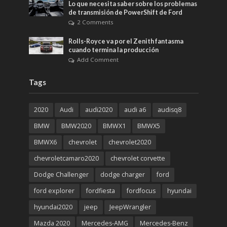
Lo que necesita saber sobre los problemas
de transmisión de PowerShift de Ford
2 Comments
Rolls-Royce va por el Zenith fantasma
cuando termina la producción
Add Comment
Tags
2020
Audi
audi2020
audi a6
audisq8
BMW
BMW2020
BMWX1
BMWX5
BMWX6
chevrolet
chevrolet2020
chevroletcamaro2020
chevrolet corvette
Dodge Challenger
dodge charger
ford
ford explorer
fordfiesta
fordfocus
hyundai
hyundai2020
jeep
JeepWrangler
Mazda 2020
Mercedes-AMG
Mercedes-Benz