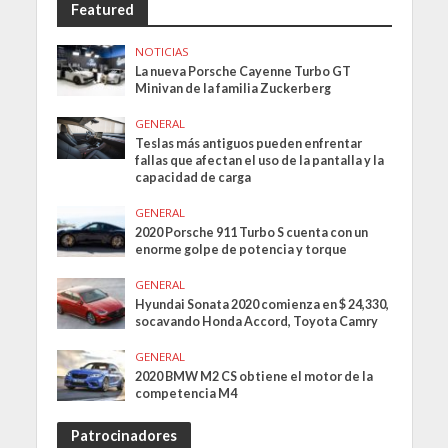
Featured
NOTICIAS
La nueva Porsche Cayenne Turbo GT
Minivan de la familia Zuckerberg
GENERAL
Teslas más antiguos pueden enfrentar
fallas que afectan el uso de la pantalla y la
capacidad de carga
GENERAL
2020 Porsche 911 Turbo S cuenta con un
enorme golpe de potencia y torque
GENERAL
Hyundai Sonata 2020 comienza en $ 24,330,
socavando Honda Accord, Toyota Camry
GENERAL
2020 BMW M2 CS obtiene el motor de la
competencia M4
Patrocinadores