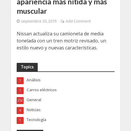
apariencia más nítida y más
muscular
septiembre 30, 2019
Add Comment
Nissan actualiza su camioneta de media
tonelada con un tren motriz revisado, un
estilo nuevo y nuevas características.
Topics
Análisis
1
Carros eléctricos
1
General
252
Noticias
6
Tecnología
1