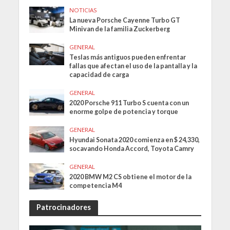
NOTICIAS
La nueva Porsche Cayenne Turbo GT
Minivan de la familia Zuckerberg
GENERAL
Teslas más antiguos pueden enfrentar
fallas que afectan el uso de la pantalla y la
capacidad de carga
GENERAL
2020 Porsche 911 Turbo S cuenta con un
enorme golpe de potencia y torque
GENERAL
Hyundai Sonata 2020 comienza en $ 24,330,
socavando Honda Accord, Toyota Camry
GENERAL
2020 BMW M2 CS obtiene el motor de la
competencia M4
Patrocinadores