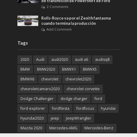
de transmisión de PowerShift de Ford
2 Comments
Rolls-Royce va por el Zenith fantasma
cuando termina la producción
Add Comment
Tags
2020
Audi
audi2020
audi a6
audisq8
BMW
BMW2020
BMWX1
BMWX5
BMWX6
chevrolet
chevrolet2020
chevroletcamaro2020
chevrolet corvette
Dodge Challenger
dodge charger
ford
ford explorer
fordfiesta
fordfocus
hyundai
hyundai2020
jeep
JeepWrangler
Mazda 2020
Mercedes-AMG
Mercedes-Benz