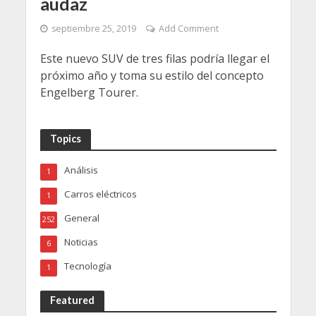
audaz
septiembre 25, 2019
Add Comment
Este nuevo SUV de tres filas podría llegar el
próximo año y toma su estilo del concepto
Engelberg Tourer.
Topics
Análisis
1
Carros eléctricos
1
General
252
Noticias
6
Tecnología
1
Featured