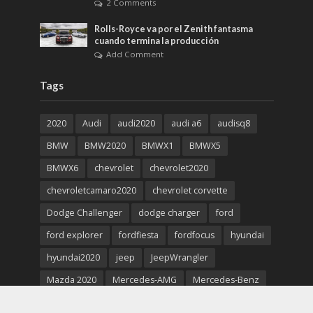
2 Comments
Rolls-Royce va por el Zenith fantasma
cuando termina la producción
Add Comment
Tags
2020
Audi
audi2020
audi a6
audisq8
BMW
BMW2020
BMWX1
BMWX5
BMWX6
chevrolet
chevrolet2020
chevroletcamaro2020
chevrolet corvette
Dodge Challenger
dodge charger
ford
ford explorer
fordfiesta
fordfocus
hyundai
hyundai2020
jeep
JeepWrangler
Mazda 2020
Mercedes-AMG
Mercedes-Benz
Mercedes-Benz2020
Porsche 911