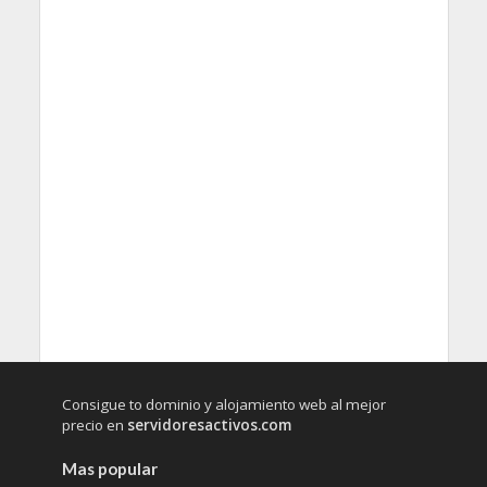
Consigue to dominio y alojamiento web al mejor
precio en
servidoresactivos.com
Mas popular