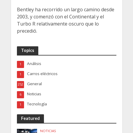
Bentley ha recorrido un largo camino desde
2003, y comenzó con el Continental y el
Turbo R relativamente oscuro que lo
precedió.
Topics
Análisis
1
Carros eléctricos
1
General
252
Noticias
6
Tecnología
1
Featured
NOTICIAS