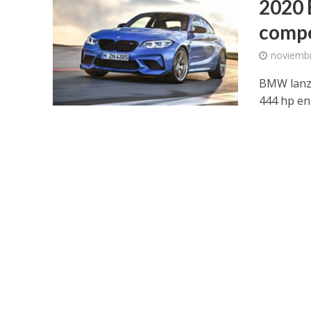
2020 
comp
noviembr
BMW lanza
444 hp en