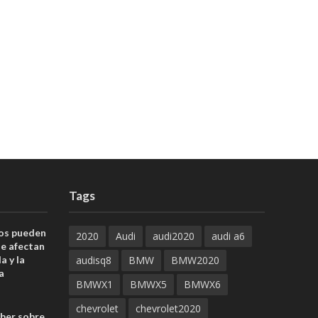
Tags
uos pueden
2020
Audi
audi2020
audi a6
ue afectan
a y la
audisq8
BMW
BMW2020
a
BMWX1
BMWX5
BMWX6
chevrolet
chevrolet2020
aber sobre