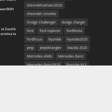
chevroletcamaro2020
werShift
chevrolet corvette
Dodge Challenger
dodge charger
 el Zenith
ford
ford explorer
fordfiesta
ermina la
fordfocus
hyundai
hyundai2020
jeep
JeepWrangler
Mazda 2020
Mercedes-AMG
Mercedes-Benz
Mercedes-Benz2020
Porsche 911
Porsche 2020
Porsche Cayenne
Porsche Taycan
Porsche Taycan EV 2020
supercar
supra
Tesla
Tesla3
tesla5
tesla2020
Tesla model S
toyota