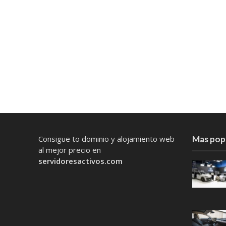
Consigue to dominio y alojamiento web
Mas pop
al mejor precio en
servidoresactivos.com