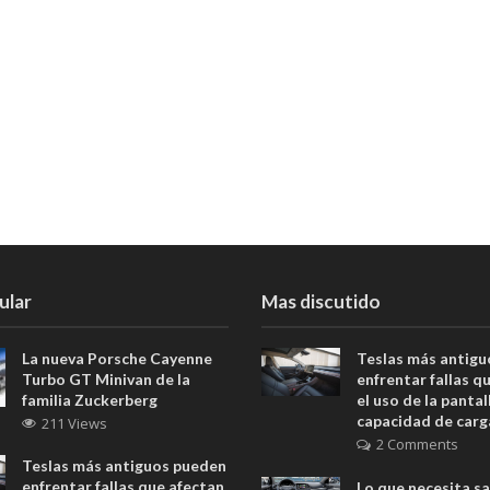
ular
Mas discutido
La nueva Porsche Cayenne
Teslas más antig
Turbo GT Minivan de la
enfrentar fallas q
familia Zuckerberg
el uso de la pantall
capacidad de carg
211 Views
2 Comments
Teslas más antiguos pueden
enfrentar fallas que afectan
Lo que necesita s