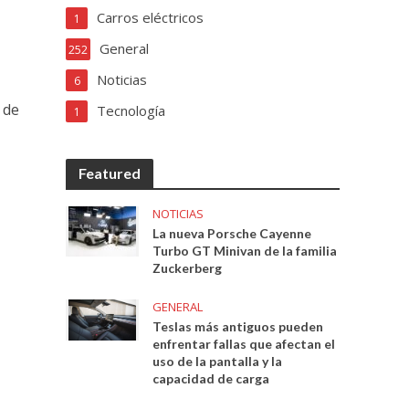
Carros eléctricos
1
General
252
Noticias
6
 de
Tecnología
1
Featured
NOTICIAS
La nueva Porsche Cayenne
Turbo GT Minivan de la familia
Zuckerberg
GENERAL
Teslas más antiguos pueden
enfrentar fallas que afectan el
uso de la pantalla y la
capacidad de carga