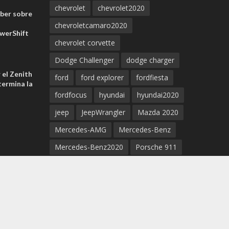
chevrolet
chevrolet2020
aber sobre
chevroletcamaro2020
werShift
chevrolet corvette
Dodge Challenger
dodge charger
 el Zenith
ford
ford explorer
fordfiesta
ermina la
fordfocus
hyundai
hyundai2020
jeep
JeepWrangler
Mazda 2020
Mercedes-AMG
Mercedes-Benz
Mercedes-Benz2020
Porsche 911
Porsche 2020
Porsche Cayenne
Porsche Taycan
Porsche Taycan EV 2020
supercar
supra
Tesla
Tesla3
tesla5