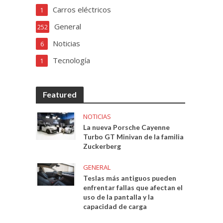
Carros eléctricos
1
General
252
Noticias
6
Tecnología
1
Featured
NOTICIAS
La nueva Porsche Cayenne
Turbo GT Minivan de la familia
Zuckerberg
GENERAL
Teslas más antiguos pueden
enfrentar fallas que afectan el
uso de la pantalla y la
capacidad de carga