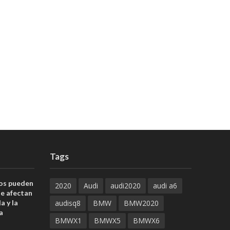
Tags
uos pueden
2020
Audi
audi2020
audi a6
ue afectan
a y la
audisq8
BMW
BMW2020
a
BMWX1
BMWX5
BMWX6